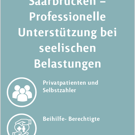
Saarbrücken –
Professionelle
Über mich
Unterstützung bei
Therapieplatz
seelischen
Kontakt
Belastungen
Privatpatienten und
Selbstzahler
Beihilfe- Berechtigte